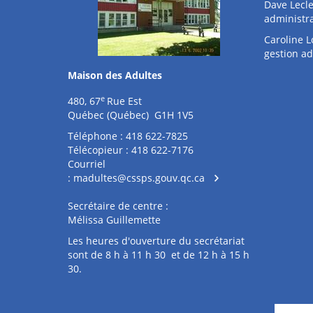
Dave Lecle
administra
Caroline L
gestion ad
Maison des Adultes
e
480, 67
Rue Est
Québec (Québec) G1H 1V5
Téléphone : 418 622-7825
Télécopieur : 418 622-7176
Courriel
:
madultes@cssps.gouv.qc.ca
Secrétaire de centre :
Mélissa Guillemette
Les heures d'ouverture du secrétariat
sont de 8 h à 11 h 30 et de 12 h à 15 h
30.