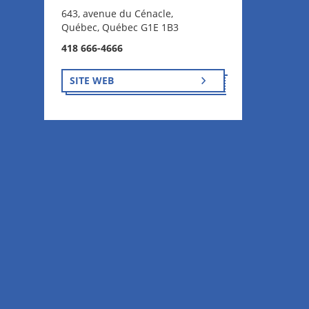
643, avenue du Cénacle,
Québec, Québec G1E 1B3
418 666-4666
SITE WEB