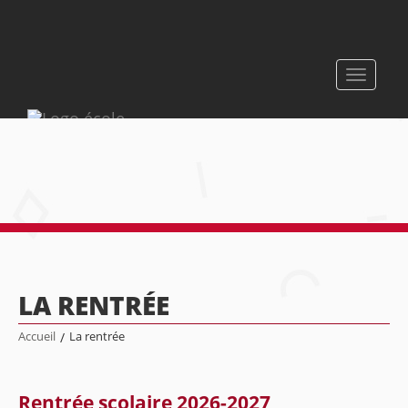
Toggle
navigati
LA RENTRÉE
Accueil
/
La rentrée
Rentrée scolaire 2026-2027