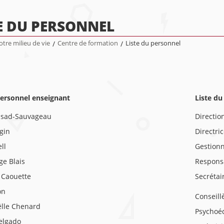
E DU PERSONNEL
tre milieu de vie
/
Centre de formation
/
Liste du personnel
personnel enseignant
Liste d
ssad-Sauvageau
Directio
gin
Directri
ll
Gestionn
ge Blais
Responsa
 Caouette
Secrétai
on
Conseillè
lle Chenard
Psychoéd
elgado