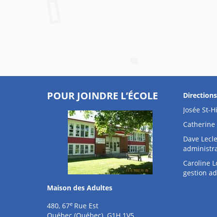
POUR JOINDRE L’ÉCOLE
Direction
Josée St-Hi
Catherine 
Dave Lecle
administra
Caroline L
gestion ad
Maison des Adultes
e
480, 67
Rue Est
Québec (Québec) G1H 1V5