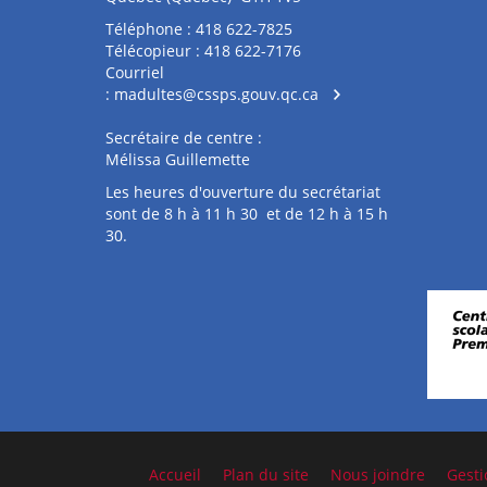
Téléphone : 418 622-7825
Télécopieur : 418 622-7176
Courriel
:
madultes@cssps.gouv.qc.ca
Secrétaire de centre :
Mélissa Guillemette
Les heures d'ouverture du secrétariat
sont de 8 h à 11 h 30 et de 12 h à 15 h
30.
Accueil
Plan du site
Nous joindre
Gesti