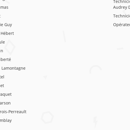
Technici
umas
Audrey 
t
Technici
ie Guy
Opérateu
 Hébert
ule
in
iberté
e Lamontagne
el
let
Paquet
arson
rois-Perreault
emblay